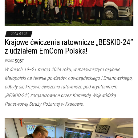
2024-03-23
Krajowe ćwiczenia ratownicze „BESKID-24”
z udziałem EmCom Polska!
przez
SQ5T
W dniach 19–21 marca 2024 roku, w malowniczym regionie
Małopolski na terenie powiatów: nowosądeckiego i limanowskiego,
odbyły się krajowe ćwiczenia ratownicze pod kryptonimem
„BESKID-24”, zorganizowane przez Komendę Wojewódzką
Państwowej Straży Pożarnej w Krakowie.