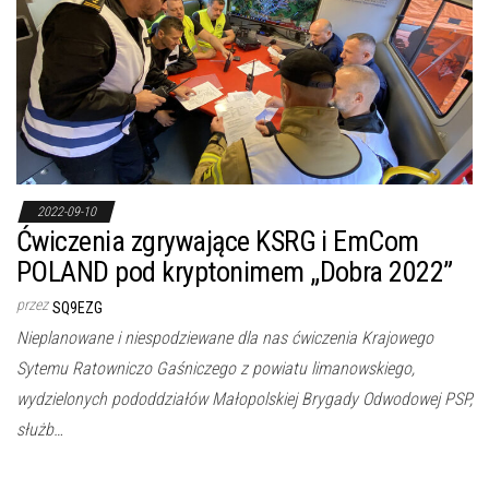
2022-09-10
Ćwiczenia zgrywające KSRG i EmCom
POLAND pod kryptonimem „Dobra 2022”
przez
SQ9EZG
Nieplanowane i niespodziewane dla nas ćwiczenia Krajowego
Sytemu Ratowniczo Gaśniczego z powiatu limanowskiego,
wydzielonych pododdziałów Małopolskiej Brygady Odwodowej PSP,
służb…